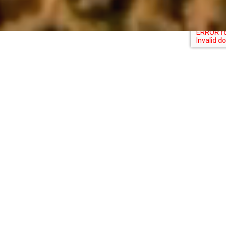
Voyage plongée - Explorez les fonds
marins du monde entier
Océanes - Espace Voyage
À la recherche de conseils ou d’idées pour votre
prochain voyage de plongée ? Vous êtes au bon