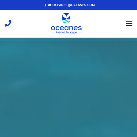
OCEANES@OCEANES.COM
tog
nav