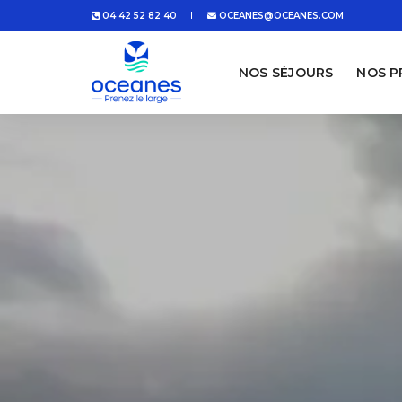
04 42 52 82 40
OCEANES@OCEANES.COM
NOS SÉJOURS
NOS 