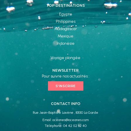
TOP DESTINATIONS
Egypte
Philippines
Madagascar
Mexique
Indonésie
Voyage plongée
NEWSLETTER
Pour suivre nos actualités :
S'INSCRIRE
CONTACT INFO
Rue Jean-Baptiste Lavène , 83130 La Garde
Email:
oceanes@oceanes.com
Téléphone:
04 42 52 82 40