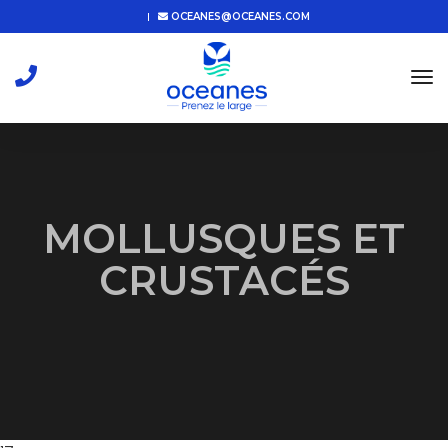
OCEANES@OCEANES.COM
tog
nav
MOLLUSQUES ET
CRUSTACÉS