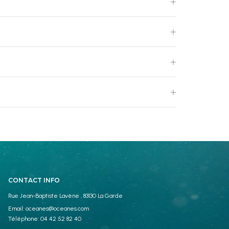
CONTACT INFO
Rue Jean-Baptiste Lavène , 83130 La Garde
Email:
oceanes@oceanes.com
Téléphone:
04 42 52 82 40