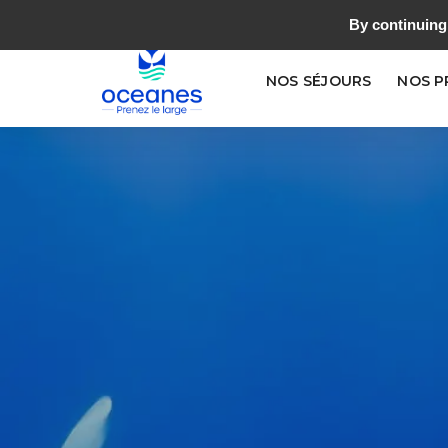
04 42 52 82 40
OCEANES@OCEANES.COM
By continuing 
NOS SÉJOURS
NOS 