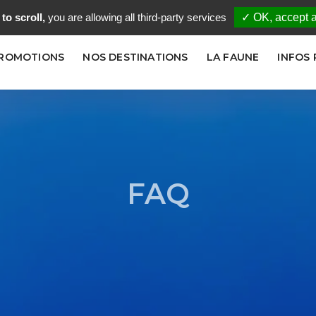
to scroll,
you are allowing all third-party services
✓ OK, accept a
PROMOTIONS
NOS DESTINATIONS
LA FAUNE
INFOS
FAQ