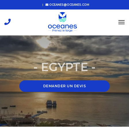
OCEANES@OCEANES.COM
tog
nav
- EGYPTE -
DEMANDER UN DEVIS