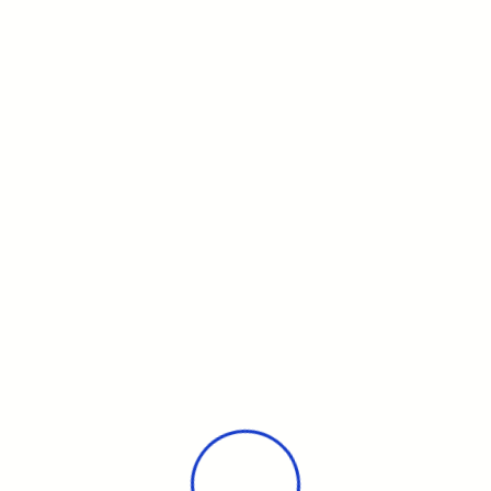
0 €
ffilié FFESSM/CMAS/PADI/SSI/TDI.
tin, 1 plongée en fin de matinée avant le
environ), hormis les plongées à 55 m avec