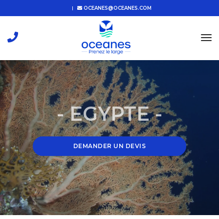
OCEANES@OCEANES.COM
tog
nav
- EGYPTE -
DEMANDER UN DEVIS