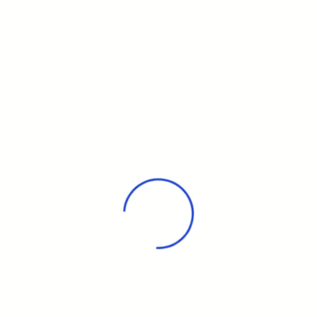
 sud-est de l’Amérique du sud, côtes nord-ouest et sud-e
re :
es, calmars, crabes et homards.
s :