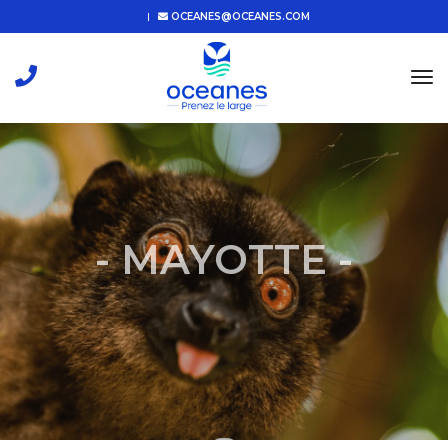
OCEANES@OCEANES.COM
tog
nav
- MAYOTTE -