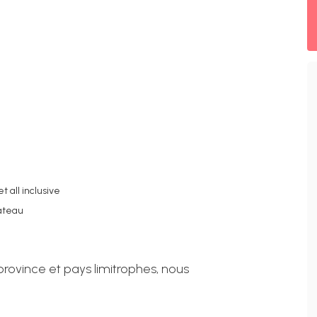
 all inclusive
bateau
 province et pays limitrophes, nous