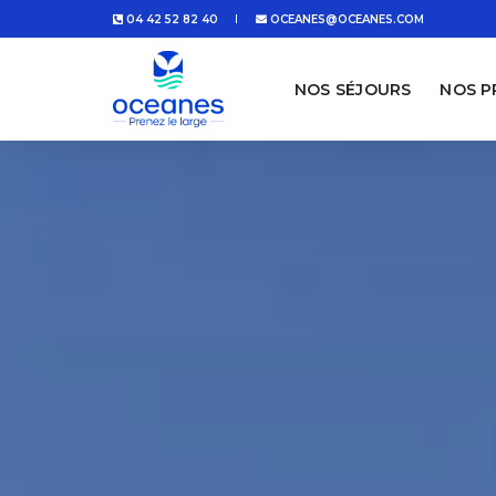
04 42 52 82 40
OCEANES@OCEANES.COM
NOS SÉJOURS
NOS 