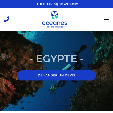
OCEANES@OCEANES.COM
tog
nav
- EGYPTE -
DEMANDER UN DEVIS