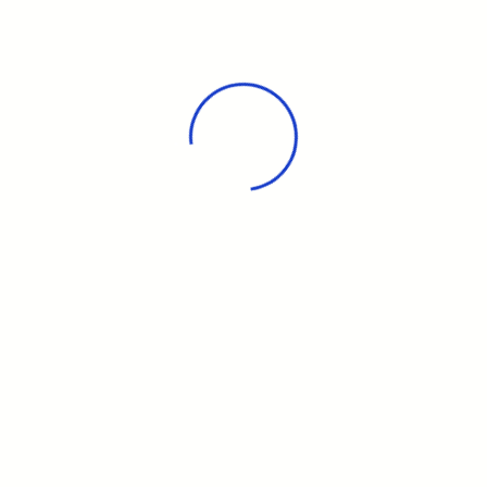
Vous pourrez y voir :
Poisson pierre
Demande devis
* Champs obligatoires
Date de départ: