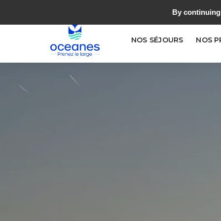
04 42 52 82 40
OCEANES@OCEANES.COM
By continuing 
NOS SÉJOURS
NOS 